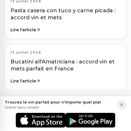
13 juillet 2026
Pasta casera con tuco y carne picada :
accord vin et mets
Lire l'article
13 juillet 2026
Bucatini all'Amatriciana : accord vin et
mets parfait en France
Lire l'article
Trouvez le vin parfait pour n'importe quel plat
13 juillet 2026
Gratuit. Sans compte.
Antipasti Misti : accord vin et mets pour
un apéritif raffiné