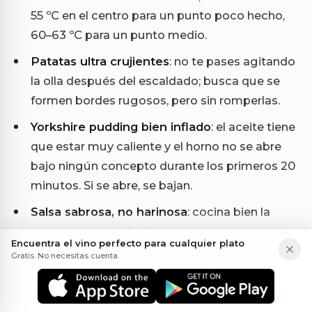
55 ºC en el centro para un punto poco hecho,
60–63 ºC para un punto medio.
Patatas ultra crujientes
: no te pases agitando
la olla después del escaldado; busca que se
formen bordes rugosos, pero sin romperlas.
Yorkshire pudding bien inflado
: el aceite tiene
que estar muy caliente y el horno no se abre
bajo ningún concepto durante los primeros 20
minutos. Si se abre, se bajan.
Salsa sabrosa, no harinosa
: cocina bien la
harina antes de añadir el vino y el caldo, y deja
Encuentra el vino perfecto para cualquier plato
reducir hasta lograr una textura que nappe la
Gratis. No necesitas cuenta.
cuchara, sin llegar a ser un puré.
Ajusta el punto de sal pensando también en el