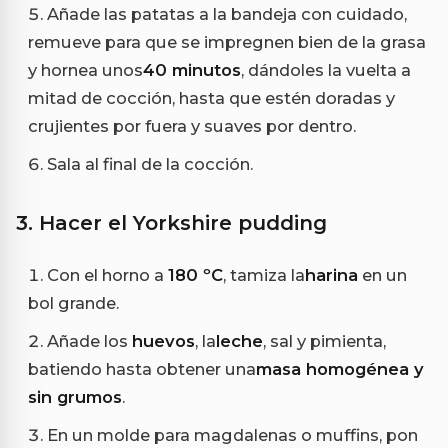
Añade las patatas a la bandeja con cuidado,
remueve para que se impregnen bien de la grasa
y hornea unos
40 minutos
, dándoles la vuelta a
mitad de cocción, hasta que estén doradas y
crujientes por fuera y suaves por dentro.
Sala al final de la cocción.
3. Hacer el Yorkshire pudding
Con el horno a
180 ºC
, tamiza la
harina
en un
bol grande.
Añade los
huevos
, la
leche
, sal y pimienta,
batiendo hasta obtener una
masa homogénea y
sin grumos
.
En un molde para magdalenas o muffins, pon