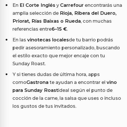
En
El Corte Inglés
y
Carrefour
encontrarás una
amplia selección de
Rioja, Ribera del Duero,
Priorat, Rías Baixas o Rueda
, con muchas
referencias entre
6–15 €
.
En las
vinotecas locales
de tu barrio podrás
pedir asesoramiento personalizado, buscando
el estilo exacto que mejor encaje con tu
Sunday Roast.
Y si tienes dudas de última hora, apps
como
Gastrona
te ayudan a encontrar el
vino
para Sunday Roast
ideal según el punto de
cocción de la carne, la salsa que uses o incluso
los gustos de tus invitados.