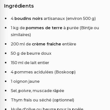
Ingrédients
4
boudins noirs
artisanaux (environ 500 g)
1 kg de
pommes de terre
à purée (Bintje ou
similaires)
200 ml de
crème fraîche
entière
50 g de beurre doux
150 ml de lait entier
4 pommes acidulées (Boskoop)
1 oignon jaune
Sel, poivre, muscade râpée
Thym frais ou séché (optionnel)
Huile d'olive ou beurre pour la poêle