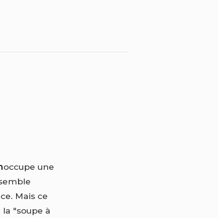
n
occupe une
assemble
nce. Mais ce
 la "soupe à