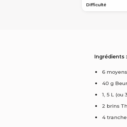
Difficulté
Ingrédients 
6 moyens 
40 g Beu
1, 5 L (o
2 brins T
4 tranch