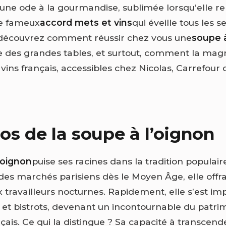
t une ode à la gourmandise, sublimée lorsqu’elle r
ce fameux
accord mets et vins
qui éveille tous les s
 découvrez comment réussir chez vous une
soupe à
e des grandes tables, et surtout, comment la magn
 vins français, accessibles chez Nicolas, Carrefour
os de la soupe à l’oignon
'oignon
puise ses racines dans la tradition populair
des marchés parisiens dès le Moyen Âge, elle offra
x travailleurs nocturnes. Rapidement, elle s’est i
 et bistrots, devenant un incontournable du patri
nçais. Ce qui la distingue ? Sa capacité à transcend