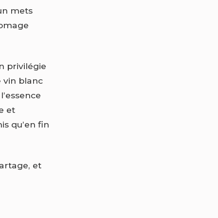
 un mets
fromage
n privilégie
e vin blanc
 l’essence
e et
is qu’en fin
partage, et