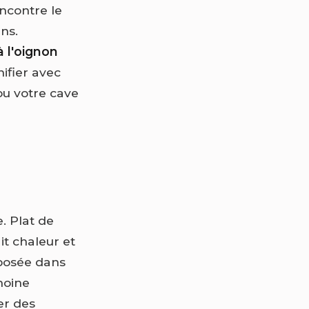
encontre le
ens.
 l'oignon
ifier avec
 ou votre cave
e. Plat de
it chaleur et
mposée dans
moine
er des