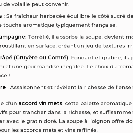
 de volaille peut convenir.
s
: Sa fraîcheur herbacée équilibre le côté sucré de
e touche aromatique typiquement française.
campagne
: Torréfié, il absorbe la soupe, devient m
oustillant en surface, créant un jeu de textures irré
râpé (Gruyère ou Comté)
: Fondant et gratiné, il a
i et une gourmandise inégalée. Le choix du froma
nce !
vre
: Assaisonnent et révèlent la richesse de l’ens
ue d’un
accord vin mets
, cette palette aromatique
s vifs pour trancher dans la richesse, et suffisamme
r avec le gratin doré. La soupe à l’oignon offre do
pour les accords mets et vins raffinés.