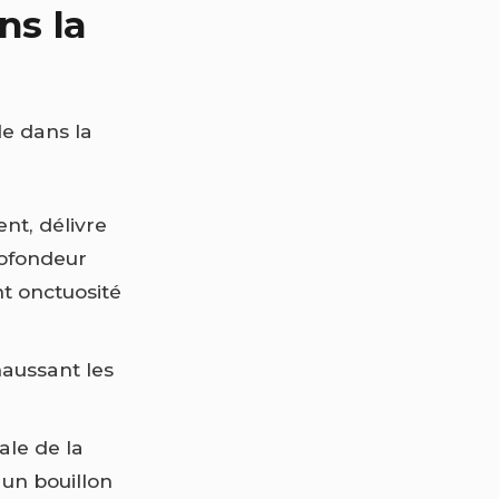
ns la
e dans la
nt, délivre
rofondeur
nt onctuosité
haussant les
ale de la
 un bouillon