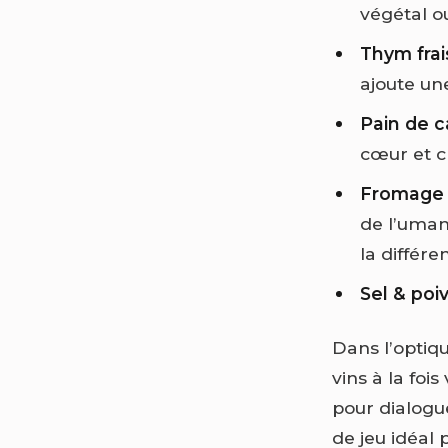
végétal ou
Thym frai
ajoute un
Pain de 
cœur et cr
Fromage 
de l’umam
la différe
Sel & poi
Dans l’optiq
vins à la foi
pour dialogue
de jeu idéal 