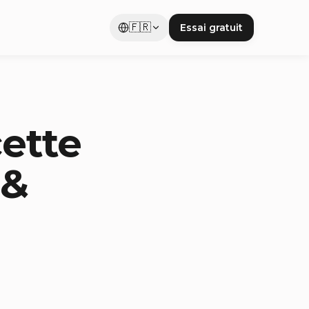
🇫🇷
Essai gratuit
cette
 &