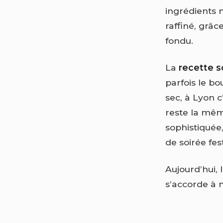
ingrédients m
raffiné, grâc
fondu.
La
recette s
parfois le bo
sec, à Lyon c
reste la même
sophistiquée,
de soirée fes
Aujourd’hui, 
s’accorde à m