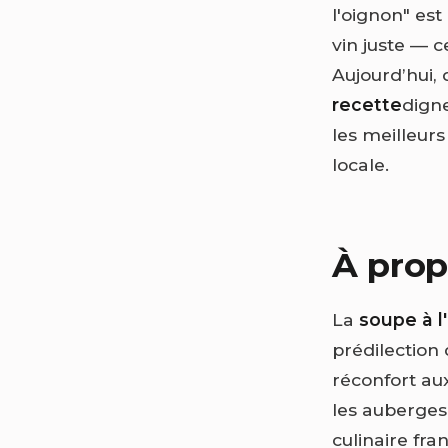
l'oignon" es
vin juste — 
Aujourd’hui,
recette
dign
les meilleurs
locale.
À prop
La
soupe à l
prédilection 
réconfort au
les auberges
culinaire fra