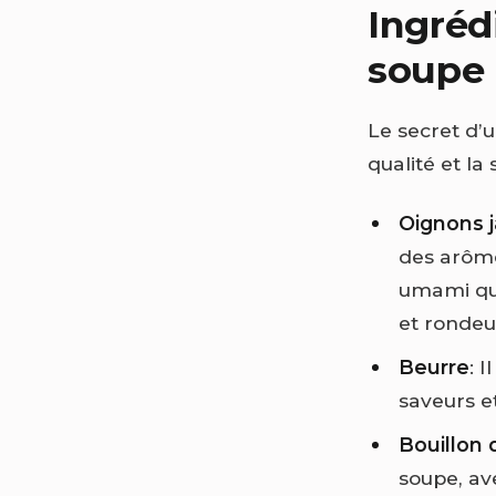
Ingrédi
soupe 
Le secret d’
qualité et la
Oignons 
des arôme
umami qui
et rondeu
Beurre
: 
saveurs e
Bouillon
soupe, av