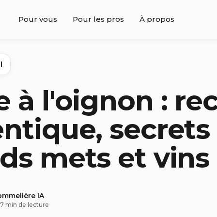
Pour vous
Pour les pros
À propos
l
 à l'oignon : re
ntique, secrets
ds mets et vins
ommelière IA
7 min de lecture