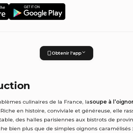
Obtenir l'app
uction
blèmes culinaires de la France, la
soupe à l’oigno
 Riche en histoire, conviviale et généreuse, elle r
table, des halles parisiennes aux bistrots de provi
che bien plus que de simples oignons caramélisés :