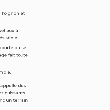
 l’oignon et
oelleux à
sistible.
pporte du sel,
ge fait toute
emble.
 appelle des
nt puissants
nc un terrain