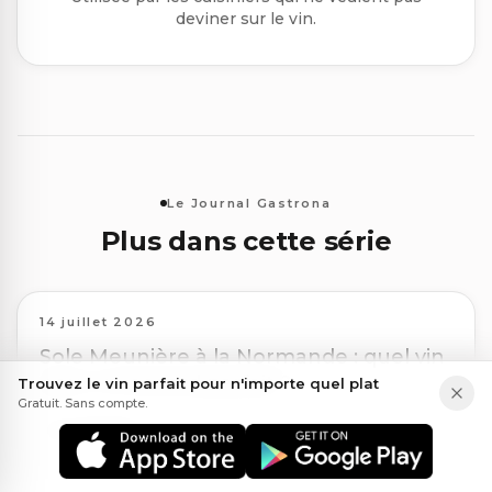
deviner sur le vin.
Le Journal Gastrona
Plus dans cette série
14 juillet 2026
Sole Meunière à la Normande : quel vin
pour un accord parfait ?
Trouvez le vin parfait pour n'importe quel plat
Gratuit. Sans compte.
Lire l'article