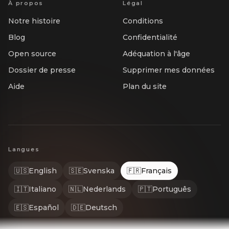
À propos
Légal
Notre histoire
Conditions
Blog
Confidentialité
Open source
Adéquation à l'âge
Dossier de presse
Supprimer mes données
Aide
Plan du site
Langues
🇺🇸
English
🇸🇪
Svenska
🇫🇷
Français
🇮🇹
Italiano
🇳🇱
Nederlands
🇵🇹
Português
🇪🇸
Español
🇩🇪
Deutsch