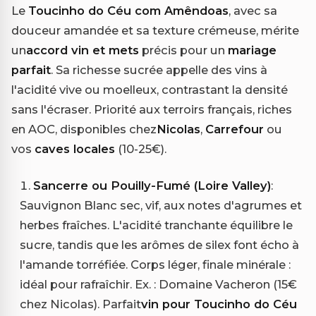
Le
Toucinho do Céu com Amêndoas
, avec sa
douceur amandée et sa texture crémeuse, mérite
un
accord vin et mets
précis pour un
mariage
parfait
. Sa richesse sucrée appelle des vins à
l'acidité vive ou moelleux, contrastant la densité
sans l'écraser. Priorité aux terroirs français, riches
en AOC, disponibles chez
Nicolas
,
Carrefour
ou
vos
caves locales
(10-25€).
Sancerre ou Pouilly-Fumé (Loire Valley)
:
Sauvignon Blanc sec, vif, aux notes d'agrumes et
herbes fraîches. L'acidité tranchante équilibre le
sucre, tandis que les arômes de silex font écho à
l'amande torréfiée. Corps léger, finale minérale :
idéal pour rafraîchir. Ex. : Domaine Vacheron (15€
chez Nicolas). Parfait
vin pour Toucinho do Céu