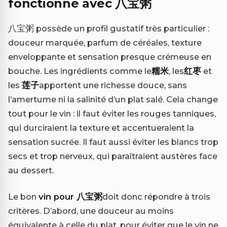
fonctionne avec 八宝粥
八宝粥 possède un profil gustatif très particulier :
douceur marquée, parfum de céréales, texture
enveloppante et sensation presque crémeuse en
bouche. Les ingrédients comme le
糯米
, les
红枣
et
les
莲子
apportent une richesse douce, sans
l’amertume ni la salinité d’un plat salé. Cela change
tout pour le vin : il faut éviter les rouges tanniques,
qui durciraient la texture et accentueraient la
sensation sucrée. Il faut aussi éviter les blancs trop
secs et trop nerveux, qui paraîtraient austères face
au dessert.
Le bon
vin pour 八宝粥
doit donc répondre à trois
critères. D’abord, une douceur au moins
équivalente à celle du plat, pour éviter que le vin ne