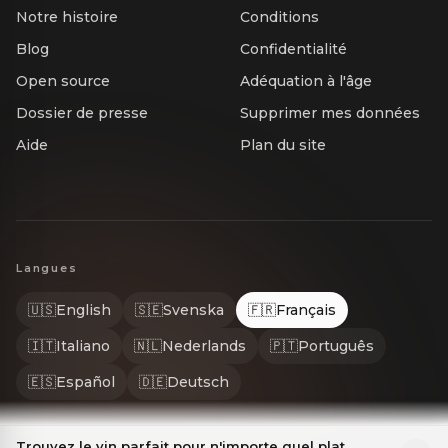
Notre histoire
Conditions
Blog
Confidentialité
Open source
Adéquation à l'âge
Dossier de presse
Supprimer mes données
Aide
Plan du site
Langues
🇺🇸
English
🇸🇪
Svenska
🇫🇷
Français
🇮🇹
Italiano
🇳🇱
Nederlands
🇵🇹
Português
🇪🇸
Español
🇩🇪
Deutsch
Trouvez le vin parfait pour n'importe quel plat