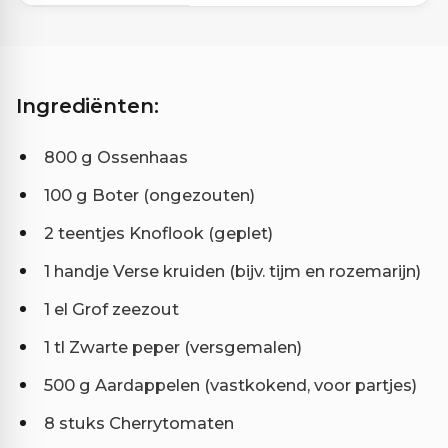
Ingrediënten:
800 g Ossenhaas
100 g Boter (ongezouten)
2 teentjes Knoflook (geplet)
1 handje Verse kruiden (bijv. tijm en rozemarijn)
1 el Grof zeezout
1 tl Zwarte peper (versgemalen)
500 g Aardappelen (vastkokend, voor partjes)
8 stuks Cherrytomaten