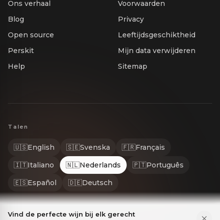
Ons verhaal
Voorwaarden
Blog
Privacy
Open source
Leeftijdsgeschiktheid
Perskit
Mijn data verwijderen
Help
Sitemap
Talen
🇺🇸
English
🇸🇪
Svenska
🇫🇷
Français
🇮🇹
Italiano
🇳🇱
Nederlands
🇵🇹
Português
🇪🇸
Español
🇩🇪
Deutsch
Vind de perfecte wijn bij elk gerecht