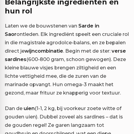
Belangrijkste ingrediënten en
hun rol
Laten we de bouwstenen van
Sarde in
Saor
ontleden. Elk ingrediënt speelt een cruciale rol
in die magistrale agrodolce-balans, en ze bepalen
direct je
wijncombinatie
. Begin met de ster:
verse
sardines
(600-800 gram, schoon gewogen). Deze
kleine blauwe visjes brengen ziltigheid en een
lichte vettigheid mee, die de zuren van de
marinade opvangt. Hun omega-3 maakt het
gezond, maar frituur ze knapperig voor textuur.
Dan de
uien
(1-1, 2 kg, bij voorkeur zoete witte of
gouden uien). Dubbel zoveel als sardines – dat is
de gouden regel! Ze garen langzaam tot
goudbruin en doorschijnend, wat een diepe