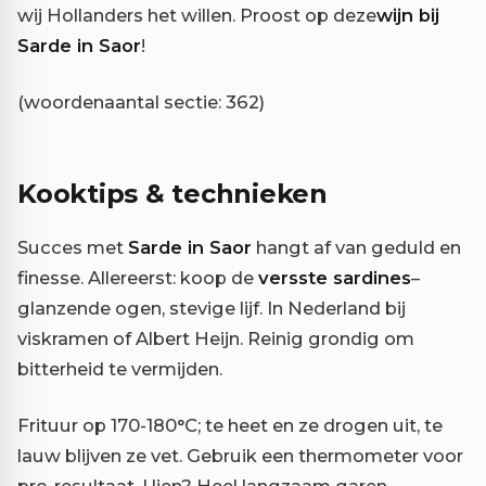
wij Hollanders het willen. Proost op deze
wijn bij
Sarde in Saor
!
(woordenaantal sectie: 362)
Kooktips & technieken
Succes met
Sarde in Saor
hangt af van geduld en
finesse. Allereerst: koop de
versste sardines
–
glanzende ogen, stevige lijf. In Nederland bij
viskramen of Albert Heijn. Reinig grondig om
bitterheid te vermijden.
Frituur op 170-180°C; te heet en ze drogen uit, te
lauw blijven ze vet. Gebruik een thermometer voor
pro-resultaat. Uien? Heel langzaam garen –