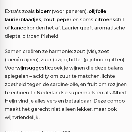
Extra's zoals
bloem
(voor paneren),
olijfolie
,
laurierblaadjes
,
zout
,
peper
en soms
citroenschil
of
kaneel
ronden het af. Laurier geeft aromatische
diepte, citroen frisheid.
Samen creëren ze harmonie: zout (vis), zoet
(uien/rozijnen), zuur (azijn), bitter (pijnboompitten).
Voor
wijnsuggestie
zoek je wijnen die deze balans
spiegelen – acidity om zuur te matchen, lichte
zoetheid tegen de sardine-olie, en fruit om rozijnen
te echoën. In Nederlandse supermarkten als Albert
Heijn vind je alles vers en betaalbaar. Deze combo
maakt het gerecht niet alleen lekker, maar ook
wijnvriendelijk.