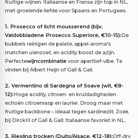
fruitige wijnen. Italiaanse en Franse zijn top in NL,
met groeiende liefde voor Spaans en Portugees.
1. Prosecco of licht mousserend (bijv.
Valdobbiadene Prosecco Superiore, €10-15):
De
bubbels reinigen de palate, appel-aroma's
matchen uienzoet, en acidity boost de azijn.
Perfecte
wijncombinatie
voor aperitief-vibe. Te
vinden bij Albert Heijn of Gall & Gall.
2. Vermentino di Sardegna of Soave (wit, €8-
12):
Hoge acidity, citroen- en kruidadigheden
echoën citroenrasp en laurier. Droog maar met
fruitige backbone – ideaal tegen sardinezilt. Zoek
bij DirckIII of Gall & Gall; Italiaanse favoriet in NL.
3. Riesling trocken (Duits/Alsace, €12-18):
Off-dry