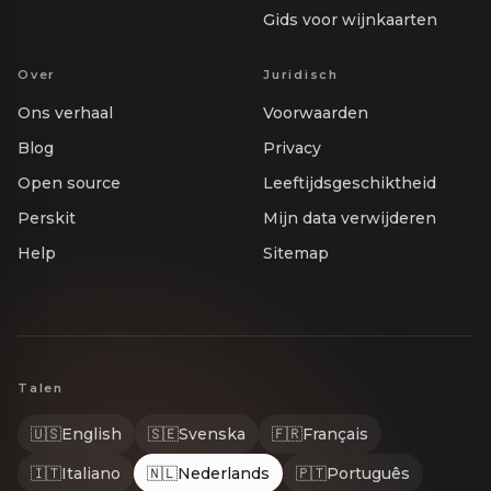
Gids voor wijnkaarten
Over
Juridisch
Ons verhaal
Voorwaarden
Blog
Privacy
Open source
Leeftijdsgeschiktheid
Perskit
Mijn data verwijderen
Help
Sitemap
Talen
🇺🇸
English
🇸🇪
Svenska
🇫🇷
Français
🇮🇹
Italiano
🇳🇱
Nederlands
🇵🇹
Português