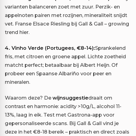
varianten balanceren zoet met zuur. Perzik- en
appelnoten pairen met rozijnen, mineraliteit snijdt
vet. Franse Elsace Riesling bij Gall & Gall – growing
trend hier.
4. Vinho Verde (Portugees, €8-14):
Sprankelend
fris, met citroen en groene appel. Lichte zoetheid
matcht perfect; betaalbaar bij Albert Heijn. Of
probeer een Spaanse Albariño voor peer en
mineralen.
Waarom deze? De
wijnsuggestie
draait om
contrast en harmonie: acidity >10g/L, alcohol 11-
13%, laag in eik. Test met Gastrona-app voor
gepersonaliseerde scans. Bij Gall & Gall vind je
deze in het €8-18 bereik – praktisch en direct zoals