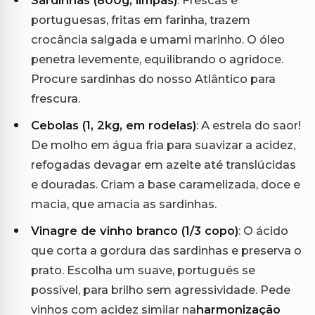
Sardinhas (800g, limpas)
: Frescas e
portuguesas, fritas em farinha, trazem
crocância salgada e umami marinho. O óleo
penetra levemente, equilibrando o agridoce.
Procure sardinhas do nosso Atlântico para
frescura.
Cebolas (1, 2kg, em rodelas)
: A estrela do saor!
De molho em água fria para suavizar a acidez,
refogadas devagar em azeite até translúcidas
e douradas. Criam a base caramelizada, doce e
macia, que amacia as sardinhas.
Vinagre de vinho branco (1/3 copo)
: O ácido
que corta a gordura das sardinhas e preserva o
prato. Escolha um suave, português se
possível, para brilho sem agressividade. Pede
vinhos com acidez similar na
harmonização