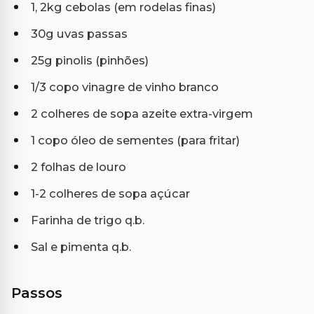
1, 2kg cebolas (em rodelas finas)
30g uvas passas
25g pinolis (pinhões)
1/3 copo vinagre de vinho branco
2 colheres de sopa azeite extra-virgem
1 copo óleo de sementes (para fritar)
2 folhas de louro
1-2 colheres de sopa açúcar
Farinha de trigo q.b.
Sal e pimenta q.b.
Passos