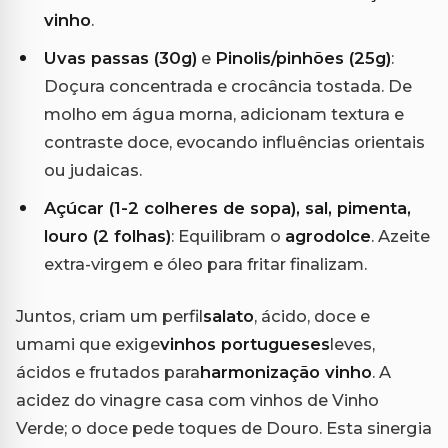
vinho
.
Uvas passas (30g)
e
Pinolis/pinhões (25g)
:
Doçura concentrada e crocância tostada. De
molho em água morna, adicionam textura e
contraste doce, evocando influências orientais
ou judaicas.
Açúcar (1-2 colheres de sopa), sal, pimenta,
louro (2 folhas)
: Equilibram o
agrodolce
. Azeite
extra-virgem e óleo para fritar finalizam.
Juntos, criam um perfil
salato
, ácido, doce e
umami que exige
vinhos portugueses
leves,
ácidos e frutados para
harmonização vinho
. A
acidez do vinagre casa com vinhos de Vinho
Verde; o doce pede toques de Douro. Esta sinergia