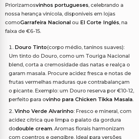
Priorizamos
vinhos portugueses
, celebrando a
nossa herança vinícola, disponíveis em lojas
como
Garrafeira Nacional
ou
El Corte Inglés
, na
faixa de €6-15.
Douro Tinto
(corpo médio, taninos suaves):
Um tinto do Douro, como um Touriga Nacional
blend, corta a cremosidade das natas e realça o
garam masala. Procure acidez fresca e notas de
frutas vermelhas maduras que contrabalançam
o picante. Exemplo: um Douro reserva por €10-12,
perfeito para o
vinho para Chicken Tikka Masala
.
Vinho Verde Alvarinho
: Fresco e mineral, com
acidez cítrica que limpa o palato da gordura
do
double cream
. Aromas florais harmonizam
com coentros e gengibre. Ideal para versões