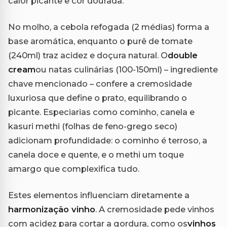
calor picante e cor dourada.
No molho, a cebola refogada (2 médias) forma a
base aromática, enquanto o purê de tomate
(240ml) traz acidez e doçura natural. O
double
cream
ou natas culinárias (100-150ml) – ingrediente
chave mencionado – confere a cremosidade
luxuriosa que define o prato, equilibrando o
picante. Especiarias como cominho, canela e
kasuri methi (folhas de feno-grego seco)
adicionam profundidade: o cominho é terroso, a
canela doce e quente, e o methi um toque
amargo que complexifica tudo.
Estes elementos influenciam diretamente a
harmonização vinho
. A cremosidade pede vinhos
com acidez para cortar a gordura, como os
vinhos