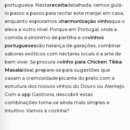
portuguesa. Nesta
receita
detalhada, vamos guiá-
lo passo a passo para recriar este manjar em casa,
enquanto exploramos a
harmonização vinho
que o
eleva a outro nível. Porque em Portugal, onde a
comida é sinónimo de partilha e os
vinhos
portugueses
são herança de gerações, combinar
sabores exóticos com néctares locais é a arte de
bem viver. Se procura o
vinho para Chicken Tikka
Masala
ideal, prepare-se para sugestões que
casam a cremosidade picante do prato com a
estrutura dos nossos vinhos do Douro ou Alentejo.
Com a app Gastrona, descobrir estas
combinações torna-se ainda mais simples e
intuitivo. Vamos à cozinha?