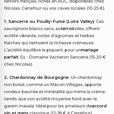
terroirs français, riches en AOC, disponibles chez
Nicolas, Carrefour ou vos caves locales (10-25 €).
1. Sancerre ou Pouilly-Fumé (Loire Valley)
: Ces
sauvignons blancs secs, au
terroir
silex, offrent
acidité vibrante, notes d'agrumes et herbes
fraîches qui nettoient la richesse crémeuse.
L'acidité équilibre le piquant, pour un
mariage
parfait
. Ex. : Domaine Vacheron Sancerre (15-20 €
chez Nicolas).
2. Chardonnay de Bourgogne
: Un chardonnay
non boisé, comme un Mâcon-Villages, apporte
rondeur beurrée et minéralité qui mime la crème,
tandis que son acidité moyenne fond avec le
garam masala. Idéal pour les amateurs de
accord
vin et mets
classique (12-18 € à Carrefour).