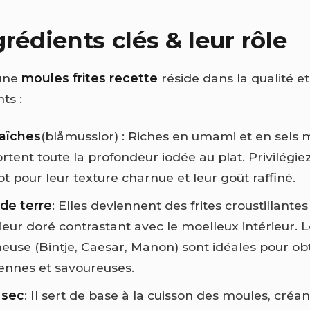
rédients clés & leur rôle
’une
moules frites recette
réside dans la qualité et 
ts :
raîches
(blåmusslor) : Riches en umami et en sels 
rtent toute la profondeur iodée au plat. Privilégie
t pour leur texture charnue et leur goût raffiné.
e terre
: Elles deviennent des frites croustillantes
ieur doré contrastant avec le moelleux intérieur. L
ineuse (Bintje, Caesar, Manon) sont idéales pour ob
riennes et savoureuses.
 sec
: Il sert de base à la cuisson des moules, créa