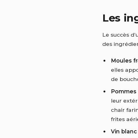
Les ing
Le succès d
des ingrédien
Moules f
elles appo
de boucho
Pommes d
leur extér
chair far
frites aé
Vin blanc