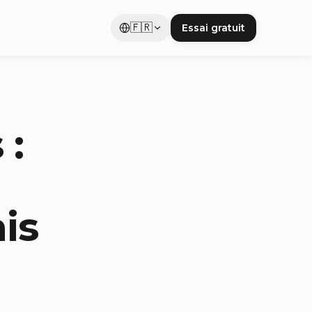
🇫🇷
Essai gratuit
 :
ais