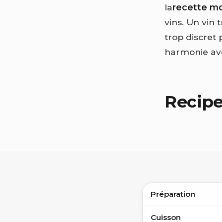
la
recette mo
vins. Un vin 
trop discret 
harmonie avec
Recip
Préparation
Cuisson