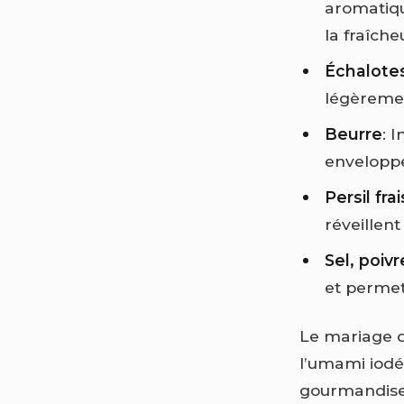
aromatique
la fraîch
Échalotes
légèremen
Beurre
: 
enveloppe
Persil frai
réveillent 
Sel, poivre
et permet
Le mariage d
l’umami iodé 
gourmandise 