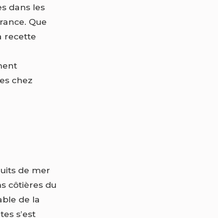
es dans les
France. Que
a recette
ment
les chez
ruits de mer
s côtières du
able de la
tes s’est