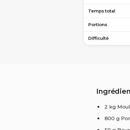
Temps total
Portions
Difficulté
Ingrédien
2 kg Moul
800 g Pom
50 g Beur