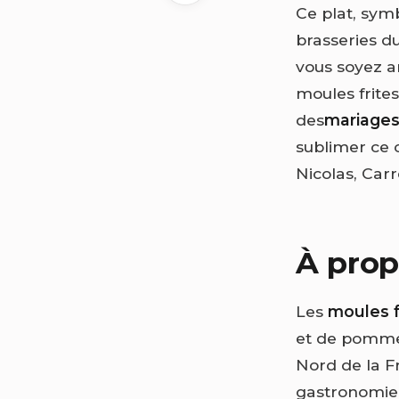
Ce plat, sym
brasseries du
vous soyez a
moules frites 
des
mariages
sublimer ce c
Nicolas, Carr
À prop
Les
moules f
et de pommes
Nord de la F
gastronomie 