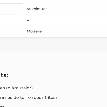
45 minutes
4
Modéré
ts:
es (blåmusslor)
mes de terre (pour frites)
re