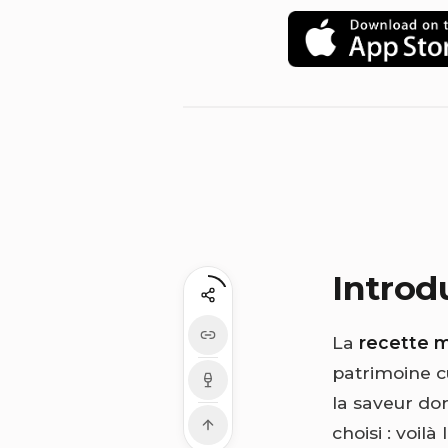
Introd
La
recette m
patrimoine c
la saveur do
choisi : voil