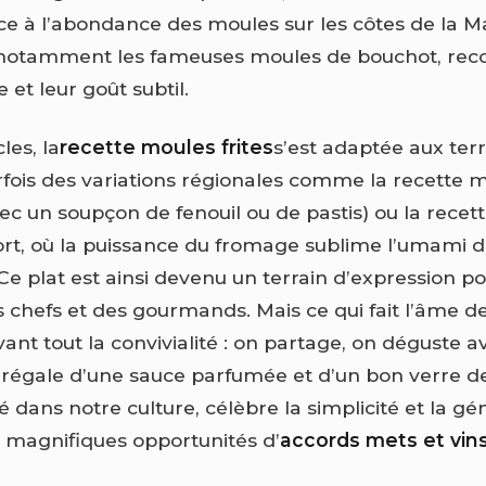
e à l’abondance des moules sur les côtes de la M
, notamment les fameuses moules de bouchot, re
e et leur goût subtil.
cles, la
recette moules frites
s’est adaptée aux terr
rfois des variations régionales comme la recette m
vec un soupçon de fenouil ou de pastis) ou la rece
fort, où la puissance du fromage sublime l’umami 
e plat est ainsi devenu un terrain d’expression po
es chefs et des gourmands. Mais ce qui fait l’âme 
 avant tout la convivialité : on partage, on déguste a
e régale d’une sauce parfumée et d’un bon verre de
cré dans notre culture, célèbre la simplicité et la gé
e magnifiques opportunités d’
accords mets et vin