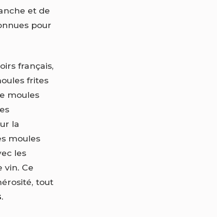
anche et de
connues pour
oirs français,
oules frites
tte moules
des
ur la
des moules
vec les
 vin. Ce
nérosité, tout
s
.