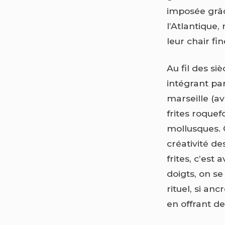
imposée grâc
l’Atlantique
leur chair fin
Au fil des siè
intégrant pa
marseille (a
frites roque
mollusques. C
créativité d
frites, c’est
doigts, on s
rituel, si an
en offrant d