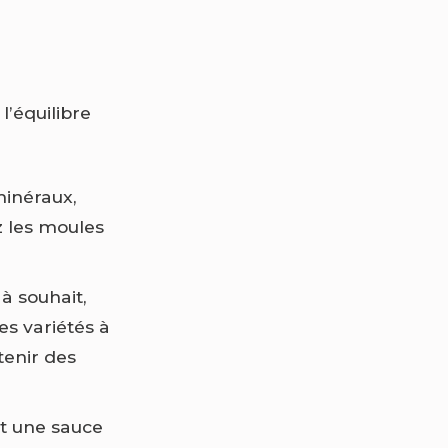
l’équilibre
minéraux,
z les moules
 à souhait,
es variétés à
tenir des
nt une sauce