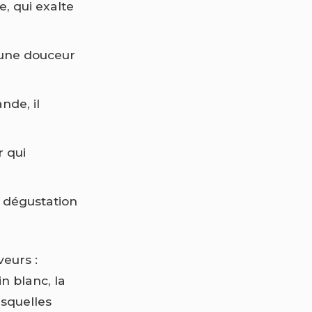
e, qui exalte
 une douceur
nde, il
r qui
 dégustation
veurs :
n blanc, la
esquelles