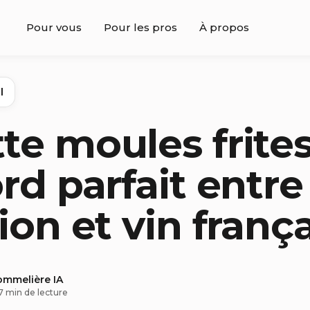
Pour vous
Pour les pros
À propos
l
te moules frites
ord parfait entre
ion et vin franç
ommelière IA
7 min de lecture